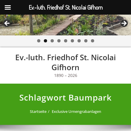
Ev.-luth. Friedhof St. Nicolai Gifhorn
Skip
Ev.-luth. Friedhof St. Nicolai
to
content
Gifhorn
1890 – 2026
Schlagwort Baumpark
Startseite
Exclusive Urnengrabanlagen