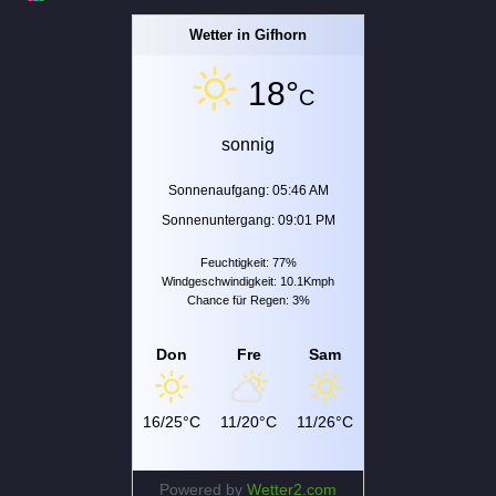
Wetter in Gifhorn
18°
C
sonnig
Sonnenaufgang: 05:46 AM
Sonnenuntergang: 09:01 PM
Feuchtigkeit: 77%
Windgeschwindigkeit: 10.1Kmph
Chance für Regen: 3%
Don
Fre
Sam
16/25°C
11/20°C
11/26°C
Powered by
Wetter2.com